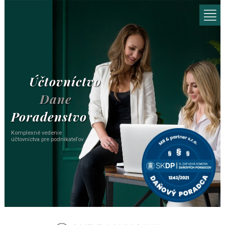
Pomoc pri založení alebo likvidácii spoločnosti
Účtovníctvo
Dane
Poradenstvo
Komplexné vedenie
účtovníctva pre podnikateľov