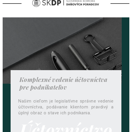
Komplexné vedenie účtovníctva
pre podnikateľov
Našim cieľom je legislatívne správne vedenie
účtovníctva, podávanie klientom pravdivý a
úplný obraz o stave ich podnikania.
Účtovníctvo