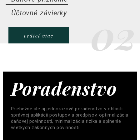
02
Účtovné závierky
vedieť viac
Poradenstvo
Priebežné ale aj jednorazové poradenstvo v oblasti
správnej aplikácii postupov a predpisov, optimalizácia
daňovej povinnosti, minimalizácia rizika a splnenie
všetkých zákonných povinností.