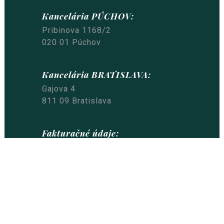
Kancelária PÚCHOV:
Pribinova 1168/2
020 01 Púchov
Kancelária BRATISLAVA:
Gajova 4
811 09 Bratislava
Fakturačné údaje:
MR & partner s.r.o.
Bajkalská 45/G
821 05 Bratislava
IČO: 51 199 092
Nastavenia cookies