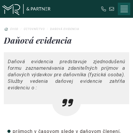
Pomoc pri založení alebo likvidácii spoločnosti
ÚVOD
ÚČTOVNÍCTVO
DAŇOVÁ EVIDENCIA
Daňová evidencia
Daňová evidencia predstavuje zjednodušenú
formu zaznamenávania zdaniteľných príjmov a
daňových výdavkov pre daňovníka (fyzická osoba).
Služby vedenia daňovej evidencie zahŕňa
evidenciu o :
príjmoch v časovom slede v daňovom členení,