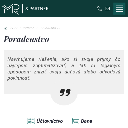
Pomoc pri založení alebo likvidácii spoločnosti
ÚVOD
PONUKA
PORADENSTVO
Poradenstvo
Navrhujeme riešenia, ako si svoje príjmy čo
najlepšie zoptimalizovať, a tak si legálnym
spôsobom znížiť svoju daňovú alebo odvodovú
povinnosť.
Účtovníctvo
Dane