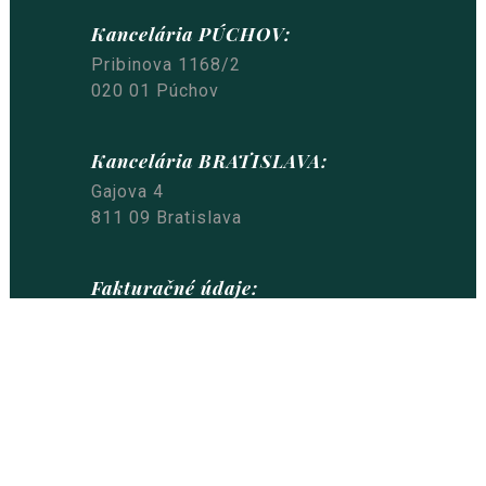
Kancelária PÚCHOV:
Pribinova 1168/2
020 01 Púchov
Kancelária BRATISLAVA:
Gajova 4
811 09 Bratislava
Fakturačné údaje:
MR & partner s.r.o.
Bajkalská 45/G
821 05 Bratislava
IČO: 51 199 092
Nastavenia cookies